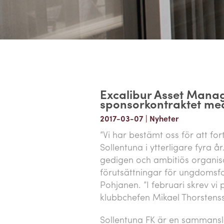
Excalibur Asset Mana
sponsorkontraktet med
2017-03-07
|
Nyheter
”Vi har bestämt oss för att fo
Sollentuna i ytterligare fyra å
gedigen och ambitiös organisa
förutsättningar för ungdomsfo
Pohjanen. ”I februari skrev vi
klubbchefen Mikael Thorstenss
Sollentuna FK är en sammansla