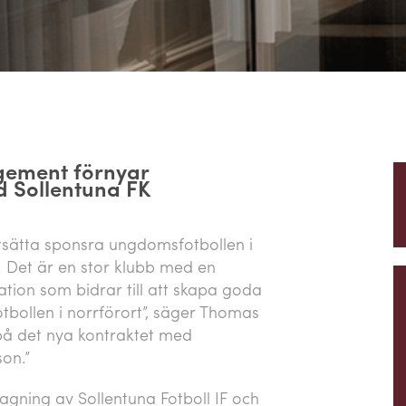
gement förnyar
 Sollentuna FK
rtsätta sponsra ungdomsfotbollen i
r. Det är en stor klubb med en
tion som bidrar till att skapa goda
tbollen i norrförort”, säger Thomas
 på det nya kontraktet med
on.”
gning av Sollentuna Fotboll IF och