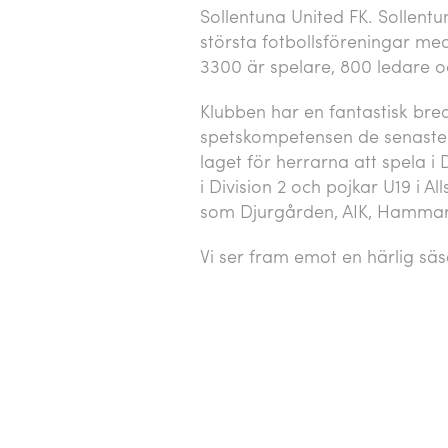
Sollentuna United FK. Sollentu
största fotbollsföreningar m
3300 är spelare, 800 ledare
Klubben har en fantastisk br
spetskompetensen de senaste
laget för herrarna att spela i
i Division 2 och pojkar U19 i 
som Djurgården, AIK, Hammarb
Vi ser fram emot en härlig s