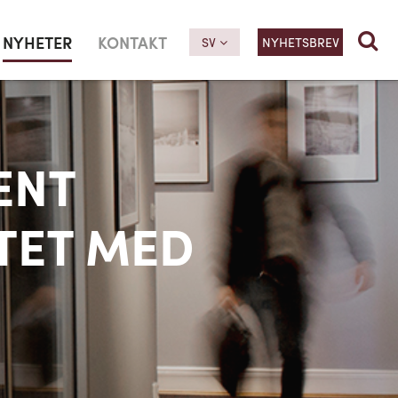
NYHETER
KONTAKT
SV
NYHETSBREV
ENT
TET MED