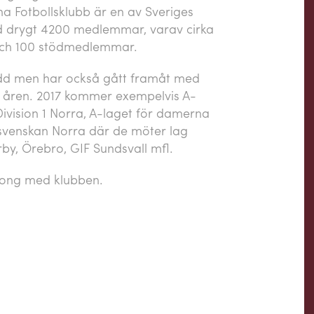
na Fotbollsklubb är en av Sveriges
ed drygt 4200 medlemmar, varav cirka
 och 100 stödmedlemmar.
edd men har också gått framåt med
 åren. 2017 kommer exempelvis A-
 Division 1 Norra, A-laget för damerna
Allsvenskan Norra där de möter lag
y, Örebro, GIF Sundsvall mfl.
äsong med klubben.