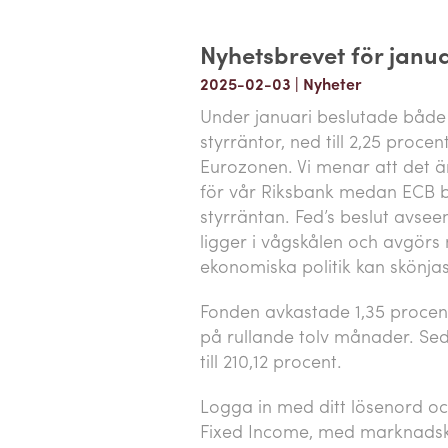
Nyhetsbrevet för janua
2025-02-03
|
Nyheter
Under januari beslutade båd
styrräntor, ned till 2,25 procen
Eurozonen. Vi menar att det ä
för vår Riksbank medan ECB b
styrräntan. Fed’s beslut avs
ligger i vågskålen och avgörs
ekonomiska politik kan skönjas
Fonden avkastade 1,35 procen
på rullande tolv månader. Se
till 210,12 procent.
Logga in med ditt lösenord och
Fixed Income, med marknadsko