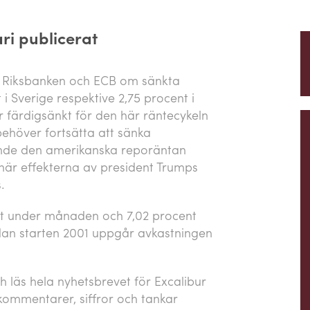
ri publicerat
e Riksbanken och ECB om sänkta
t i Sverige respektive 2,75 procent i
r färdigsänkt för den här räntecykeln
ehöver fortsätta att sänka
eende den amerikanska reporäntan
 när effekterna av president Trumps
.
t under månaden och 7,02 procent
dan starten 2001 uppgår avkastningen
 läs hela nyhetsbrevet för Excalibur
mmentarer, siffror och tankar