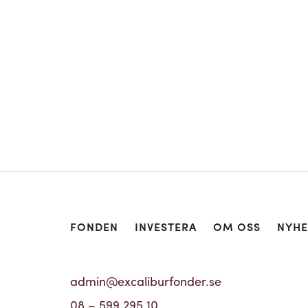
FONDEN
INVESTERA
OM OSS
NYHE
admin@excaliburfonder.se
08 – 599 295 10