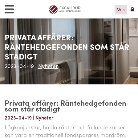
SV
PRIVATA AFFÄRER:
RÄNTEHEDGEFONDEN SOM STÅR
STADIGT
2023-04-19
|
Nyheter
Privata affärer: Räntehedgefonden
som står stadigt
2023-04-19
|
Nyheter
Lågkonjunktur, höjda räntor och fallande kurser
kan vara en traditionell fondsparares mardröm.