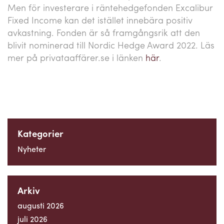
Men för investerare i räntehedgefonden Excalibur
Fixed Income kan det istället innebära positiv
avkastning. Fonden är så framgångsrik att den
blivit nominerad till Nordic Hedge Award 2022. Läs
mer på privataaffärer.se i länken
här
.
Kategorier
Nyheter
Arkiv
augusti 2026
juli 2026